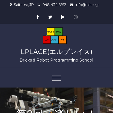
Skip
Saitama,JP
048-434-5552
info@lplace.jp
to
content
LPLACE(エルプレイス)
Bricks & Robot Programming School