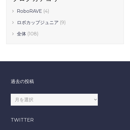
RoboRAVE
(4)
ロボカップジュニア
(9)
全体
(108)
過去の投稿
過
去
の
TWITTER
投
稿