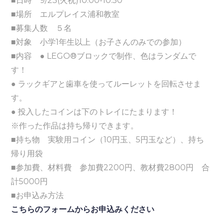
■日時 9/23(火祝)10:00-10:50
■場所 エルプレイス浦和教室
■募集人数 ５名
■対象 小学1年生以上（お子さんのみでの参加）
■内容 ● LEGO®ブロックで制作、色はランダムで
す！
● ラックギアと歯車を使ってルーレットを回転させま
す。
● 投入したコインは下のトレイにたまります！
※作った作品は持ち帰りできます。
■持ち物 実験用コイン（10円玉、5円玉など）、持ち
帰り用袋
■参加費、材料費 参加費2200円、教材費2800円 合
計5000円
■お申込み方法
こちらのフォームからお申込みください