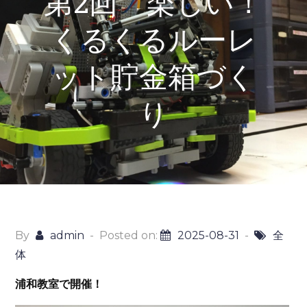
第2回 楽しい！
くるくるルーレ
ット貯金箱づく
り
By
admin
Posted on:
2025-08-31
全
体
浦和教室で開催！