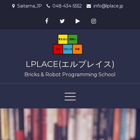
Skip
Saitama,JP
048-434-5552
info@lplace.jp
to
content
LPLACE(エルプレイス)
Bricks & Robot Programming School