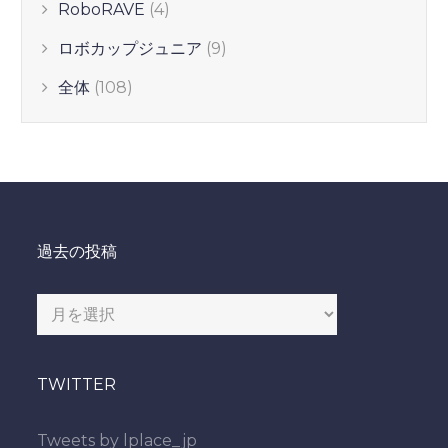
RoboRAVE
(4)
ロボカップジュニア
(9)
全体
(108)
過去の投稿
過
去
の
TWITTER
投
稿
Tweets by lplace_jp