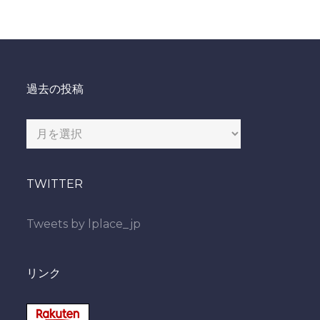
過去の投稿
過
去
の
TWITTER
投
稿
Tweets by lplace_jp
リンク