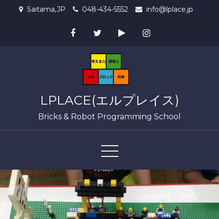
Skip
Saitama,JP
048-434-5552
info@lplace.jp
to
content
LPLACE(エルプレイス)
Bricks & Robot Programming School