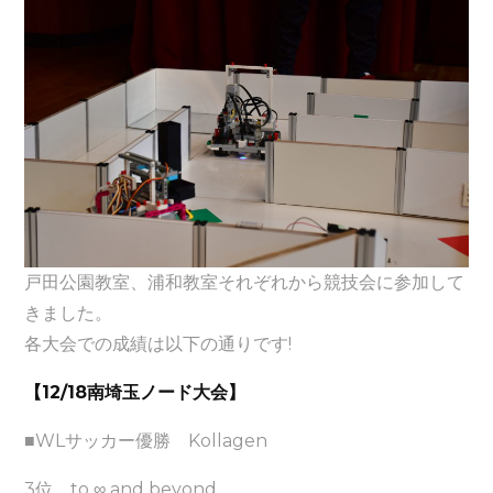
戸田公園教室、浦和教室それぞれから競技会に参加して
きました。
各大会での成績は以下の通りです!
【12/18南埼玉ノード大会】
■WLサッカー優勝 Kollagen
3位 to ∞ and beyond