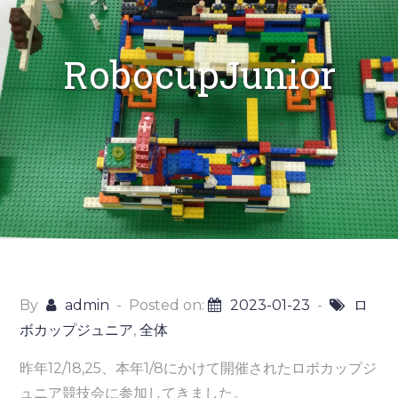
RobocupJunior
By
admin
Posted on:
2023-01-23
ロ
ボカップジュニア
,
全体
昨年12/18,25、本年1/8にかけて開催されたロボカップジ
ュニア競技会に参加してきました。