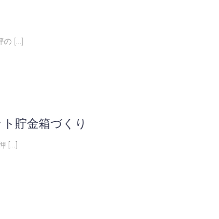
 […]
ット貯金箱づくり
[…]