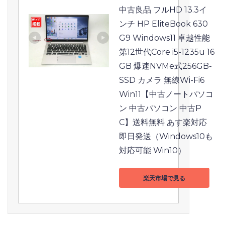
中古良品 フルHD 13.3イ
ンチ HP EliteBook 630 
G9 Windows11 卓越性能 
第12世代Core i5-1235u 16
GB 爆速NVMe式256GB-
SSD カメラ 無線Wi-Fi6 
Win11【中古ノートパソコ
ン 中古パソコン 中古P
C】送料無料 あす楽対応 
即日発送（Windows10も
対応可能 Win10）
楽天市場で見る