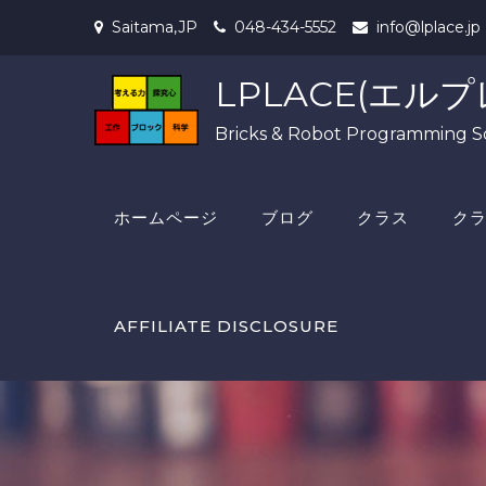
Skip
Saitama,JP
048-434-5552
info@lplace.jp
to
content
LPLACE(エルプ
Bricks & Robot Programming S
ホームページ
ブログ
クラス
ク
AFFILIATE DISCLOSURE