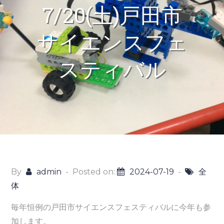
7/20(土)戸田市
サイエンスフェ
スティバル
By
admin
Posted on:
2024-07-19
全
体
毎年恒例の戸田市サイエンスフェスティバルに今年も参
加します。