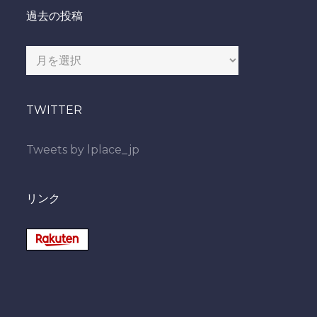
過去の投稿
過
去
の
TWITTER
投
稿
Tweets by lplace_jp
リンク