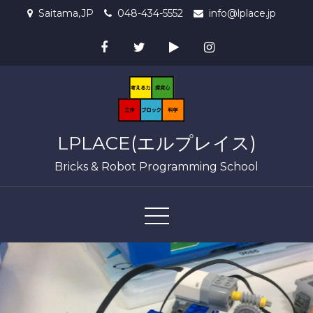
Skip
Saitama,JP
048-434-5552
info@lplace.jp
to
content
LPLACE(エルプレイス)
Bricks & Robot Programming School