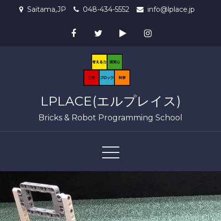
Skip
Saitama,JP
048-434-5552
info@lplace.jp
to
content
LPLACE(エルプレイス)
Bricks & Robot Programming School