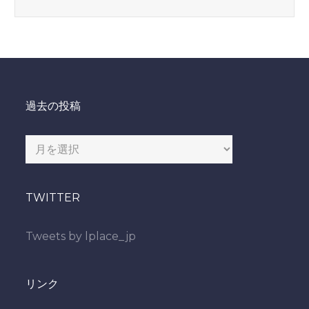
過去の投稿
過
去
の
TWITTER
投
稿
Tweets by lplace_jp
リンク