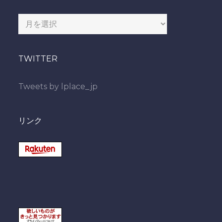
過
去
の
TWITTER
投
稿
Tweets by lplace_jp
リンク