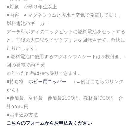
■対象 小学３年生以上
■内容 ● マグネシウムと塩水と空気で発電して動く、
燃料電池バギーカー
アーチ型ボディのコックピットに燃料電池をセットする
と、前後の大口径タイヤとファンを回転させて、軽快に
走り出します。
● 燃料電池に使用するマグネシウムシートは3 枚付き、1
回の発電で約15 分
※作った作品は持ち帰りできます。
■持ち物
ホビー用ニッパー
（←例はこちらのリンク
から）
■参加費、材料費 参加費2500円、教材費1980円 合
計4480円
■お申込み方法
こちらのフォームからお申込みください