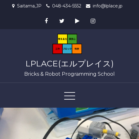
Skip
Saitama,JP
048-434-5552
info@lplace.jp
to
content
LPLACE(エルプレイス)
Bricks & Robot Programming School