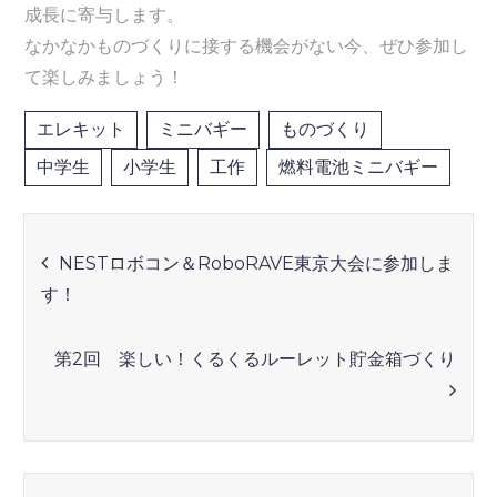
成長に寄与します。
なかなかものづくりに接する機会がない今、ぜひ参加し
て楽しみましょう！
エレキット
ミニバギー
ものづくり
中学生
小学生
工作
燃料電池ミニバギー
投
NESTロボコン＆RoboRAVE東京大会に参加しま
す！
稿
ナ
第2回 楽しい！くるくるルーレット貯金箱づくり
ビ