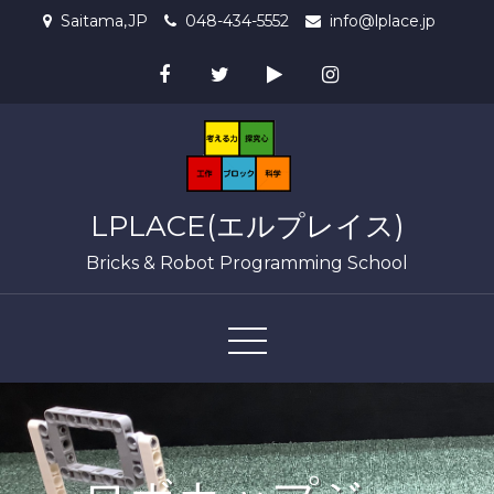
Skip
Saitama,JP
048-434-5552
info@lplace.jp
to
content
LPLACE(エルプレイス)
Bricks & Robot Programming School