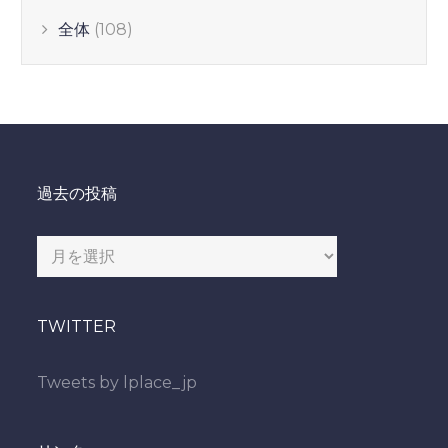
全体
(108)
過去の投稿
過
去
の
TWITTER
投
稿
Tweets by lplace_jp