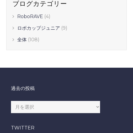
ブログカテゴリー
RoboRAVE
(4)
ロボカップジュニア
(9)
全体
(108)
過去の投稿
過
去
の
TWITTER
投