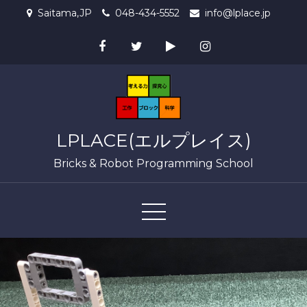
Skip
Saitama,JP
048-434-5552
info@lplace.jp
to
content
LPLACE(エルプレイス)
Bricks & Robot Programming School