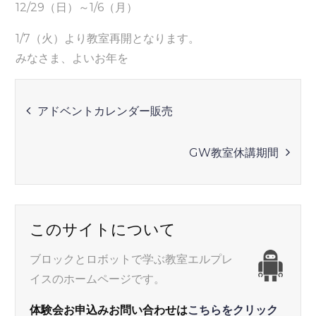
12/29（日）～1/6（月）
1/7（火）より教室再開となります。
みなさま、よいお年を
投
アドベントカレンダー販売
稿
GW教室休講期間
ナ
ビ
このサイトについて
ゲ
ブロックとロボットで学ぶ教室エルプレ
イスのホームページです。
ー
体験会お申込みお問い合わせは
こちらをクリック