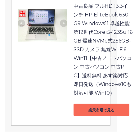
中古良品 フルHD 13.3イ
ンチ HP EliteBook 630 
G9 Windows11 卓越性能 
第12世代Core i5-1235u 16
GB 爆速NVMe式256GB-
SSD カメラ 無線Wi-Fi6 
Win11【中古ノートパソコ
ン 中古パソコン 中古P
C】送料無料 あす楽対応 
即日発送（Windows10も
対応可能 Win10）
楽天市場で見る