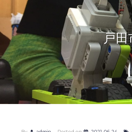
戸田
By
admin
Posted on:
2021-06-24