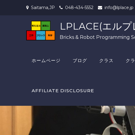
Skip
Saitama,JP
048-434-5552
info@lplace.jp
to
content
LPLACE(エルプ
Bricks & Robot Programming S
ホームページ
ブログ
クラス
ク
AFFILIATE DISCLOSURE