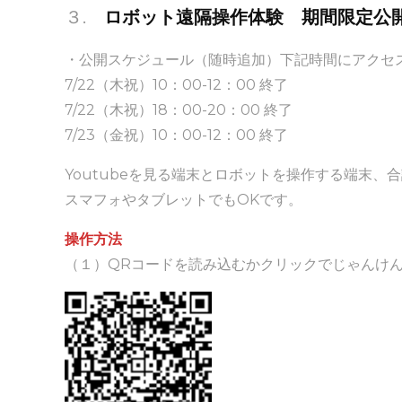
３.
ロボット遠隔操作体験 期間限定公
・公開スケジュール（随時追加）下記時間にアクセ
7/22（木祝）10：00-12：00 終了
7/22（木祝）18：00-20：00 終了
7/23（金祝）10：00-12：00 終了
Youtubeを見る端末とロボットを操作する端末、
スマフォやタブレットでもOKです。
操作方法
（１）QRコードを読み込むかクリックでじゃんけ