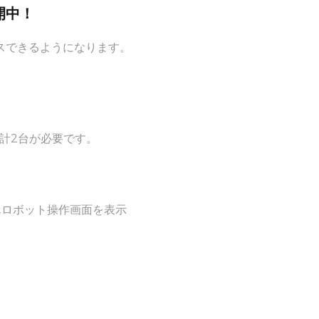
開中！
スできるようになります。
合計2台が必要です。
んロボット操作画面を表示