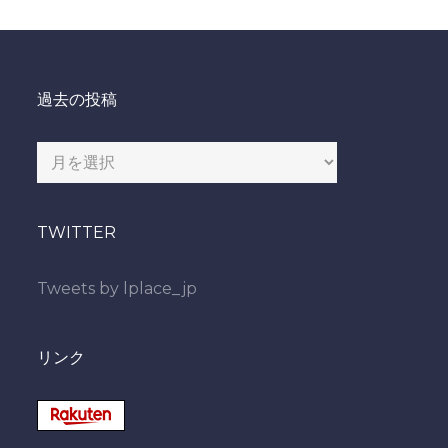
過去の投稿
過
去
の
TWITTER
投
稿
Tweets by lplace_jp
リンク