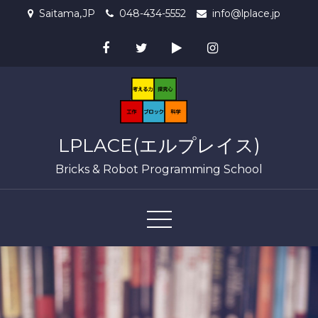
Skip
Saitama,JP
048-434-5552
info@lplace.jp
to
content
LPLACE(エルプレイス)
Bricks & Robot Programming School